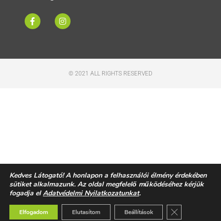
© 2021 ALL RIGHTS RESERVED​
Kedves Látogató! A honlapon a felhasználói élmény érdekében
sütiket alkalmazunk. Az oldal megfelelő működéséhez kérjük
fogadja el
Adatvédelmi Nyilatkozatunkat
.
Close GDPR Co
Elfogadom
Elutasítom
Beállítások