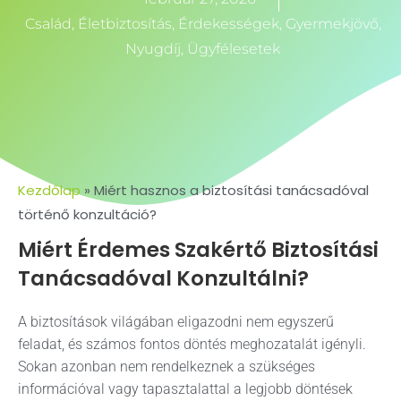
Család
,
Életbiztosítás
,
Érdekességek
,
Gyermekjövő
,
Nyugdíj
,
Ügyfélesetek
Kezdőlap
»
Miért hasznos a biztosítási tanácsadóval
történő konzultáció?
Miért Érdemes Szakértő Biztosítási
Tanácsadóval Konzultálni?
A biztosítások világában eligazodni nem egyszerű
feladat, és számos fontos döntés meghozatalát igényli.
Sokan azonban nem rendelkeznek a szükséges
információval vagy tapasztalattal a legjobb döntések