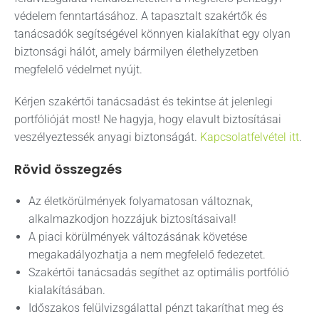
védelem fenntartásához. A tapasztalt szakértők és
tanácsadók segítségével könnyen kialakíthat egy olyan
biztonsági hálót, amely bármilyen élethelyzetben
megfelelő védelmet nyújt.
Kérjen szakértői tanácsadást és tekintse át jelenlegi
portfólióját most! Ne hagyja, hogy elavult biztosításai
veszélyeztessék anyagi biztonságát.
Kapcsolatfelvétel itt
.
Rövid összegzés
Az életkörülmények folyamatosan változnak,
alkalmazkodjon hozzájuk biztosításaival!
A piaci körülmények változásának követése
megakadályozhatja a nem megfelelő fedezetet.
Szakértői tanácsadás segíthet az optimális portfólió
kialakításában.
Időszakos felülvizsgálattal pénzt takaríthat meg és