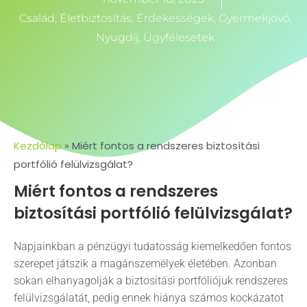
Család
,
Életbiztosítás
,
Érdekességek
,
Gyermekjövő
,
Nyugdíj
,
Ügyfélesetek
Kezdőlap
»
Miért fontos a rendszeres biztosítási
portfólió felülvizsgálat?
Miért fontos a rendszeres
biztosítási portfólió felülvizsgálat?
Napjainkban a pénzügyi tudatosság kiemelkedően fontos
szerepet játszik a magánszemélyek életében. Azonban
sokan elhanyagolják a biztosítási portfóliójuk rendszeres
felülvizsgálatát, pedig ennek hiánya számos kockázatot