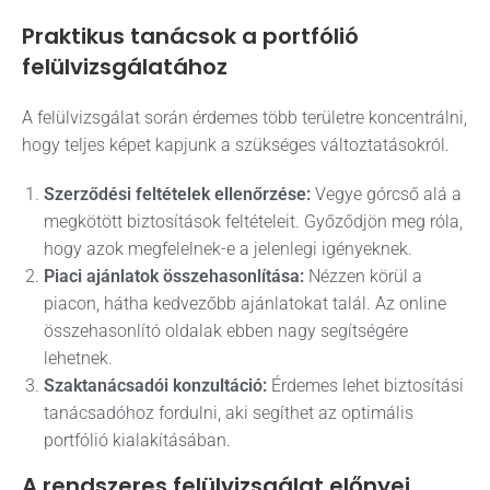
Praktikus tanácsok a portfólió
felülvizsgálatához
A felülvizsgálat során érdemes több területre koncentrálni,
hogy teljes képet kapjunk a szükséges változtatásokról.
Szerződési feltételek ellenőrzése:
Vegye górcső alá a
megkötött biztosítások feltételeit. Győződjön meg róla,
hogy azok megfelelnek-e a jelenlegi igényeknek.
Piaci ajánlatok összehasonlítása:
Nézzen körül a
piacon, hátha kedvezőbb ajánlatokat talál. Az online
összehasonlító oldalak ebben nagy segítségére
lehetnek.
Szaktanácsadói konzultáció:
Érdemes lehet biztosítási
tanácsadóhoz fordulni, aki segíthet az optimális
portfólió kialakításában.
A rendszeres felülvizsgálat előnyei