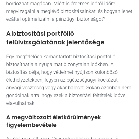
hordozhat magában. Miért is érdemes időről időre
megvizsgálni a meglévő biztosításainkat, és hogyan lehet
ezáltal optimalizálni a pénzügyi biztonságot?
A biztosítási portfólió
felülvizsgálatának jelentősége
Egy megfelelően karbantartott biztosítási portfólió
biztosíthatja a nyugalmat bizonytalan időkben. A
biztosítás célja, hogy védelmet nyújtson különböző
élethelyzetekben, legyen az egészségügyi kockázat,
anyagi veszteség vagy akár baleset. Sokan azonban nem
gondolnak arra, hogy ezek a biztosítási feltételek idővel
elavulhatnak.
A megváltozott életkörülmények
figyelembevétele
Az élet nem áll meg. Gyermekszületés, házasság, új