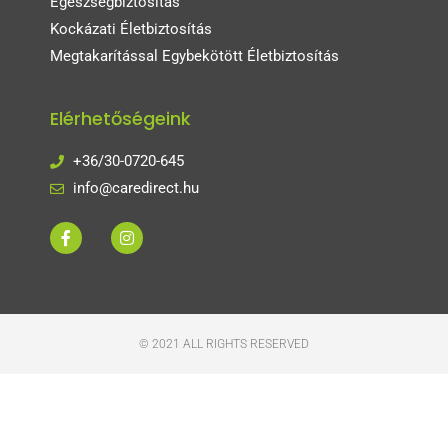
Egészségbiztosítás
Kockázati Életbiztosítás
Megtakarítással Egybekötött Életbiztosítás
Elérhetőségeink
+36/30-0720-645
info@caredirect.hu
© 2021 ALL RIGHTS RESERVED​