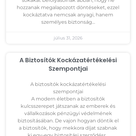
sokakat befolyásolnak abban, hogy ne
hozzanak megalapozott döntéseket, ezzel
kockáztatva nemcsak anyagi, hanem
személyes biztonság…
július 31, 2026
A Biztosítók Kockázatértékelési
Szempontjai
A biztosítók kockázatértékelési
szempontjai
A modern életben a biztosítók
kulcsszerepet játszanak az emberek és
vállalkozások pénzügyi védelmének
biztosításában. De vajon hogyan döntik el
a biztosítók, hogy mekkora díjat szabnak
ki egy-egy biztosítási szerződésr…