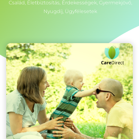
Család
,
Életbiztosítás
,
Érdekességek
,
Gyermekjövő
,
Nyugdíj
,
Ügyfélesetek