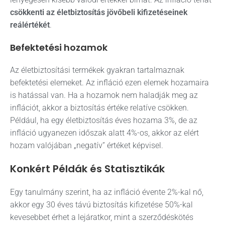
csökkenti az életbiztosítás jövőbeli kifizetéseinek
reálértékét
.
Befektetési hozamok
Az életbiztosítási termékek gyakran tartalmaznak
befektetési elemeket. Az infláció ezen elemek hozamaira
is hatással van. Ha a hozamok nem haladják meg az
inflációt, akkor a biztosítás értéke relatíve csökken.
Például, ha egy életbiztosítás éves hozama 3%, de az
infláció ugyanezen időszak alatt 4%-os, akkor az elért
hozam valójában „negatív” értéket képvisel.
Konkért Példák és Statisztikák
Egy tanulmány szerint, ha az infláció évente 2%-kal nő,
akkor egy 30 éves távú biztosítás kifizetése 50%-kal
kevesebbet érhet a lejáratkor, mint a szerződéskötés