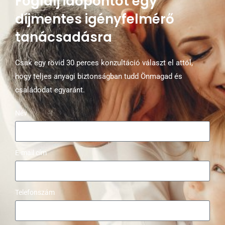
Foglalj időpontot egy
díjmentes igényfelmérő
tanácsadásra
Csak egy rövid 30 perces konzultáció választ el attól,
hogy teljes anyagi biztonságban tudd Önmagad és
családodat egyaránt.
Név
E-mail cím
Telefonszám