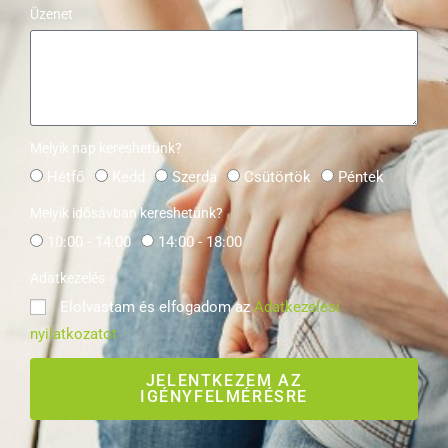
Üzenet
Melyik nap kereshetünk?
Hétfő
Kedd
Szerda
Csütörtök
Péntek
Melyik idősávban kereshetünk?
10:00 - 14:00
14:00 - 18:00
Adatkezelés
Elolvastam és elfogadom az
Adatkezelési
nyilatkozatot
JELENTKEZEM AZ
IGÉNYFELMÉRÉSRE