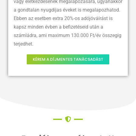
vagy életkezdésének megalapozására, ugyanakkor
a gondtalan nyugdíjas éveket is megalapozhatod.
Ebben az esetben extra 20%-os adójóváírást is
kapsz minden évben a befizetéseid után a
számládra, ami maximum 130.000 Ft/év összegig
terjedhet.
KÉREM A DÍJMENTES TANÁCSADÁST