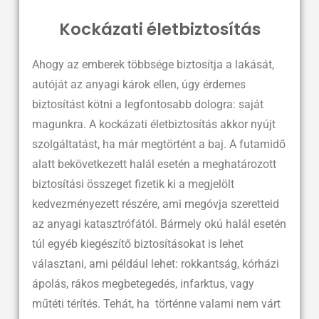
Kockázati életbiztosítás
Ahogy az emberek többsége biztosítja a lakását,
autóját az anyagi károk ellen, úgy érdemes
biztosítást kötni a legfontosabb dologra: saját
magunkra. A kockázati életbiztosítás akkor nyújt
szolgáltatást, ha már megtörtént a baj. A futamidő
alatt bekövetkezett halál esetén a meghatározott
biztosítási összeget fizetik ki a megjelölt
kedvezményezett részére, ami megóvja szeretteid
az anyagi katasztrófától. Bármely okú halál esetén
túl egyéb kiegészítő biztosításokat is lehet
választani, ami például lehet:
rokkantság, kórházi
ápolás, rákos megbetegedés, infarktus, vagy
műtéti térítés.
Tehát, ha történne valami nem várt