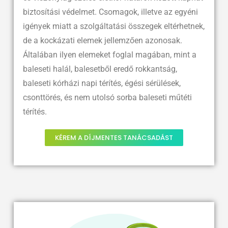
biztosítási védelmet. Csomagok, illetve az egyéni
igények miatt a szolgáltatási összegek eltérhetnek,
de a kockázati elemek jellemzően azonosak.
Általában ilyen elemeket foglal magában, mint a
baleseti halál, balesetből eredő rokkantság,
baleseti kórházi napi térítés, égési sérülések,
csonttörés, és nem utolsó sorba baleseti műtéti
térítés.
KÉREM A DÍJMENTES TANÁCSADÁST