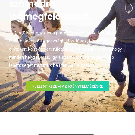
számodra
legmegfelelőbbet.
A CareDirect egy olyan partner, amely melletted áll az
élet-, baleset- és egészségbiztosítások, illetve az
előtakarékosságok területén. Mivel hiszünk abban, hogy
minden helyzet más, így a számodra legmegfelelőbb
lehetőséget mutatjuk be igényeidre szabva.
JELENTKEZEM AZ IGÉNYFELMÉRÉSRE