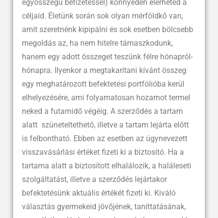
egyösszegű befizetéssel) könnyedén elérheted a
céljaid. Életünk során sok olyan mérföldkő van,
amit szeretnénk kipipálni és sok esetben bölcsebb
megoldás az, ha nem hitelre támaszkodunk,
hanem egy adott összeget teszünk félre hónapról-
hónapra. Ilyenkor a megtakarítani kívánt összeg
egy meghatározott befektetési portfólióba kerül
elhelyezésére, ami folyamatosan hozamot termel
neked a futamidő végéig. A szerződés a tartam
alatt szüneteltethető, illetve a tartam lejárta előtt
is felbontható. Ebben az esetben az úgynevezett
visszavásárlási értéket fizeti ki a biztosító. Ha a
tartama alatt a biztosított elhalálozik, a haláleseti
szolgáltatást, illetve a szerződés lejártakor
befektetésünk aktuális értékét fizeti ki. Kiváló
választás gyermekeid jövőjének, taníttatásának,