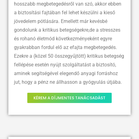
hosszabb megbetegedésről van szó, akkor ebben
a biztosítási fajtában fel lehet készülni a kieső
jövedelem pótlására. Emellett már kevésbé
gondolunk a kritikus betegségekre,de a stresszes
és rohanó életmód következményeként egyre
gyakrabban fordul elő az efajta megbetegedés.
Ezekre a (közel 50 összegyűjtött) kritikus betegség
fellépése esetén nyújt szolgáltatást a biztosító,
aminek segítségével elegendő anyagi forráshoz
jut, hogy a pénz ne állhasson a gyógyulás útjába.
KÉREM A DÍJMENTES TANÁCSADÁST