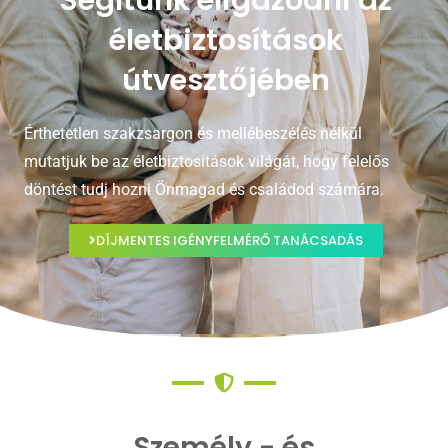
Segítünk eligazodni az
életbiztosítások
útvesztőjében
Érthetetlen szakzsargon és mellébeszélés nélkül
mutatjuk be az életbiztosítások világát, hogy felelős
döntést tudj hozni Önmagad és családod számára.
DÍJMENTES IGÉNYFELMÉRŐ TANÁCSADÁS
Személy - és